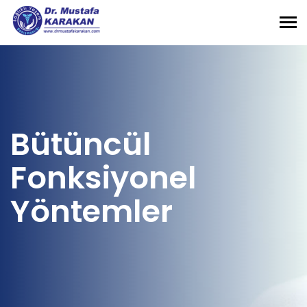
Tog
nav
Bütüncül
Fonksiyonel
Yöntemler